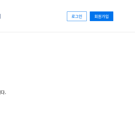
터
로그인
회원가입
변
다.