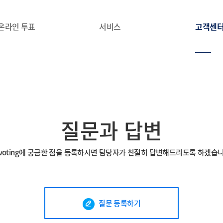
온라인 투표
서비스
고객센
이용수수료 안내
영상 제작
공지사항
투표체험하기
투표 컨설팅
자료실
기능소개
주거정비 총회
FAQ
언론기사
질문과 답
질문과 답변
기능요청
evoting에 궁금한 점을 등록하시면 담당자가 친절히 답변해드리도록 하겠습니
질문 등록하기