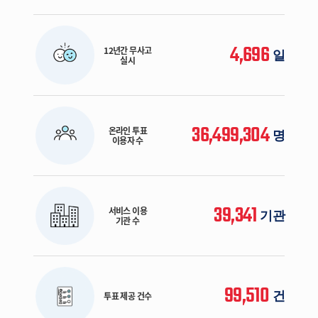
4,696
12년간 무사고
일
실시
36,499,304
온라인 투표
명
이용자 수
39,341
서비스 이용
기관
기관 수
99,510
건
투표 제공 건수